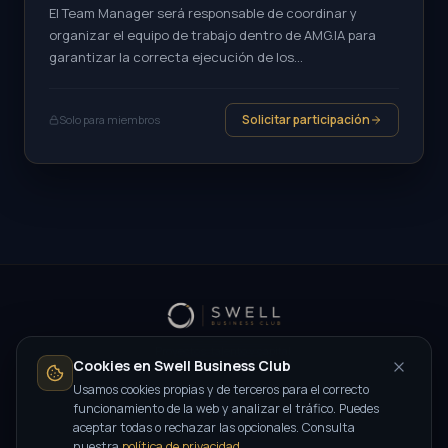
El Team Manager será responsable de coordinar y
organizar el equipo de trabajo dentro de AMG.IA para
garantizar la correcta ejecución de los...
Solicitar participación
Solo para miembros
Proyectos, talento y capital.
Cookies en Swell Business Club
Usamos cookies propias y de terceros para el correcto
funcionamiento de la web y analizar el tráfico. Puedes
Contactar →
aceptar todas o rechazar las opcionales. Consulta
nuestra
política de privacidad
.